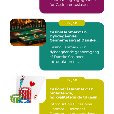
for Casino-entusiaster ...
13. jan
CasinoDanmark: En
Dybdegående
Gennemgang af Danske
Casinoer
CasinoDanmark - En
dybdegående gennemgang
af Danske Casinoer
Introduktion til
CasinoDanmark ...
13. jan
Casioner i Danmark: En
omfattende,
højkvalitetsguide til casino
og spil
Introduktion til casioner i
Danmark Casioner i
Danmark er et spændende