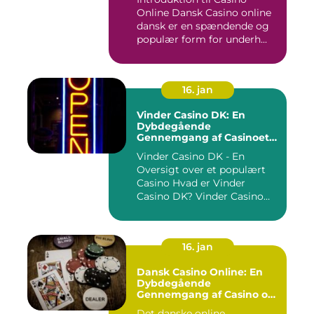
Online Dansk Casino online
dansk er en spændende og
populær form for underh...
16. jan
Vinder Casino DK: En
Dybdegående
Gennemgang af Casinoets
Historie og Vigtige
Vinder Casino DK - En
Aspekter for Casino Spil-
Oversigt over et populært
entusiaster
Casino Hvad er Vinder
Casino DK? Vinder Casino
DK...
16. jan
Dansk Casino Online: En
Dybdegående
Gennemgang af Casino og
Spil
Det danske online