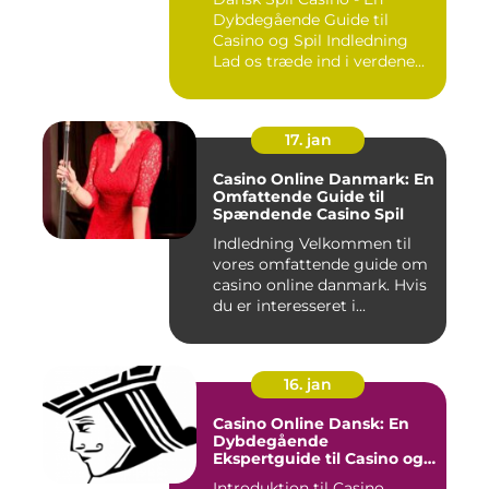
Dybdegående Guide til
Casino og Spil Indledning
Lad os træde ind i verdene...
17. jan
Casino Online Danmark: En
Omfattende Guide til
Spændende Casino Spil
Indledning Velkommen til
vores omfattende guide om
casino online danmark. Hvis
du er interesseret i...
16. jan
Casino Online Dansk: En
Dybdegående
Ekspertguide til Casino og
Spil
Introduktion til Casino