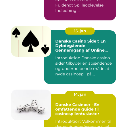
Fuldendt Spilleoplevelse
Indledning ...
15. jan
Danske Casino Sider: En
Dybdegående
Gennemgang af Online
Casinoer i Danmark
Introduktion Danske casino
sider tilbyder en spændende
og underholdende måde at
nyde casinospil på....
14. jan
Danske Casinoer - En
omfattende guide til
casinospilentusiaster
Introduktion: Velkommen til
denne dybdegående artikel