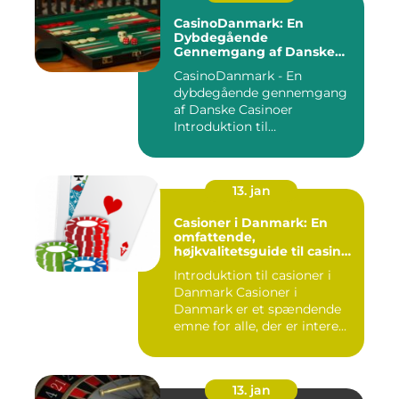
CasinoDanmark: En
Dybdegående
Gennemgang af Danske
Casinoer
CasinoDanmark - En
dybdegående gennemgang
af Danske Casinoer
Introduktion til
CasinoDanmark ...
13. jan
Casioner i Danmark: En
omfattende,
højkvalitetsguide til casino
og spil
Introduktion til casioner i
Danmark Casioner i
Danmark er et spændende
emne for alle, der er intere...
13. jan