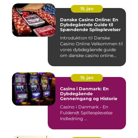
15. jan
Danske Casino Online: En
Dybdegående Guide til
Spændende Spiloplevelser
Introduktion til Danske
Casino Online Velkommen til
vores dybdegående guide
om danske casino online...
15. jan
Casino i Danmark: En
Dybdegående
Gennemgang og Historie
Casino i Danmark - En
Fuldendt Spilleoplevelse
Indledning ...