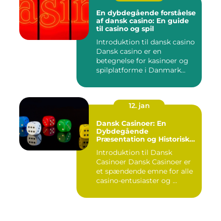
En dybdegående forståelse
af dansk casino: En guide
til casino og spil
Introduktion til dansk casino
Dansk casino er en
betegnelse for kasinoer og
spilplatforme i Danmark...
12. jan
Dansk Casinoer: En
Dybdegående
Præsentation og Historisk
Gennemgang
Introduktion til Dansk
Casinoer Dansk Casinoer er
et spændende emne for alle
casino-entusiaster og ...