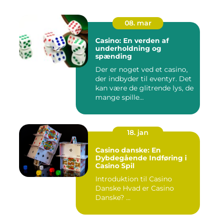
08. mar
Casino: En verden af
underholdning og
spænding
Der er noget ved et casino,
der indbyder til eventyr. Det
kan være de glitrende lys, de
mange spille...
18. jan
Casino danske: En
Dybdegående Indføring i
Casino Spil
Introduktion til Casino
Danske Hvad er Casino
Danske? ...