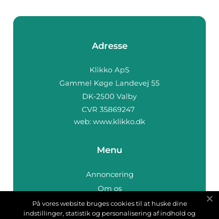
Adresse
web:
www.klikko.dk
Menu
Annoncering
Om os
Cookies
På vores website bruges cookies til at huske dine
indstillinger, statistik og personalisering af indhold og
Kontakt os