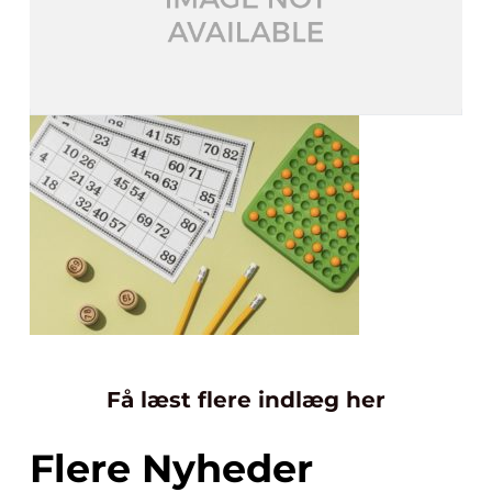
Få læst flere indlæg her
Flere Nyheder