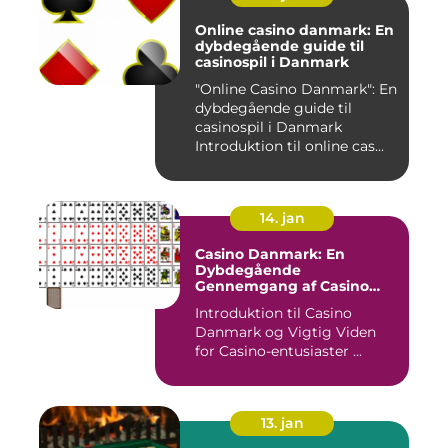
Online casino danmark: En
dybdegående guide til
casinospil i Danmark
"Online Casino Danmark": En
dybdegående guide til
casinospil i Danmark
Introduktion til online cas...
14. jan
Casino Danmark: En
Dybdegående
Gennemgang af Casino
Spil i Danmark
Introduktion til Casino
Danmark og Vigtig Viden
for Casino-entusiaster ...
13. jan