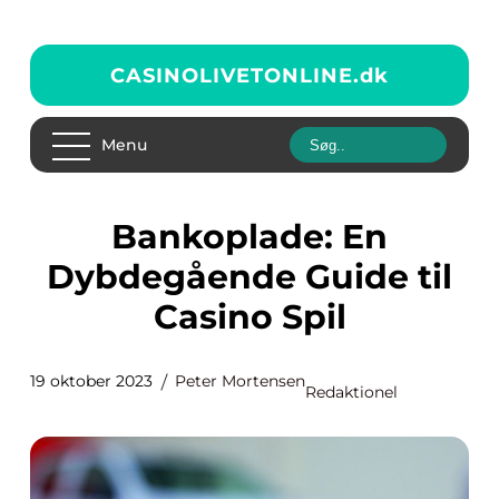
CASINOLIVETONLINE.
dk
Menu
Bankoplade: En
Dybdegående Guide til
Casino Spil
19 oktober 2023
Peter Mortensen
Redaktionel