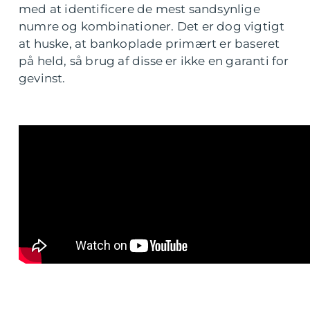
med at identificere de mest sandsynlige
numre og kombinationer. Det er dog vigtigt
at huske, at bankoplade primært er baseret
på held, så brug af disse er ikke en garanti for
gevinst.