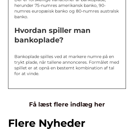
herunder 75-numres amerikansk banko, 90-
numres europæisk banko og 80-numres australsk
banko.
Hvordan spiller man
bankoplade?
Bankoplade spilles ved at markere numre på en
trykt plade, når tallene annonceres. Formålet med
spillet er at opnå en bestemt kombination af tal
for at vinde.
Få læst flere indlæg her
Flere Nyheder