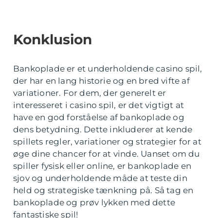
Konklusion
Bankoplade er et underholdende casino spil,
der har en lang historie og en bred vifte af
variationer. For dem, der generelt er
interesseret i casino spil, er det vigtigt at
have en god forståelse af bankoplade og
dens betydning. Dette inkluderer at kende
spillets regler, variationer og strategier for at
øge dine chancer for at vinde. Uanset om du
spiller fysisk eller online, er bankoplade en
sjov og underholdende måde at teste din
held og strategiske tænkning på. Så tag en
bankoplade og prøv lykken med dette
fantastiske spil!