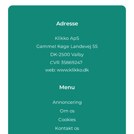
Adresse
web:
www.klikko.dk
Menu
Annoncering
Om os
Cookies
Kontakt os