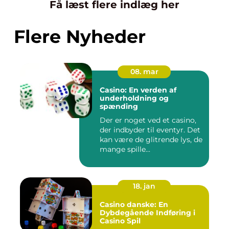
Få læst flere indlæg her
Flere Nyheder
08. mar
Casino: En verden af
underholdning og
spænding
Der er noget ved et casino,
der indbyder til eventyr. Det
kan være de glitrende lys, de
mange spille...
18. jan
Casino danske: En
Dybdegående Indføring i
Casino Spil