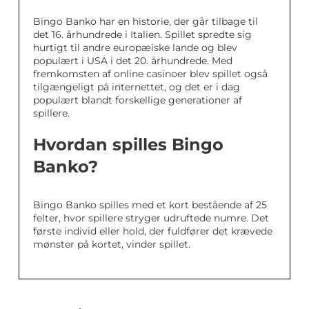
Bingo Banko har en historie, der går tilbage til
det 16. århundrede i Italien. Spillet spredte sig
hurtigt til andre europæiske lande og blev
populært i USA i det 20. århundrede. Med
fremkomsten af online casinoer blev spillet også
tilgængeligt på internettet, og det er i dag
populært blandt forskellige generationer af
spillere.
Hvordan spilles Bingo
Banko?
Bingo Banko spilles med et kort bestående af 25
felter, hvor spillere stryger udruftede numre. Det
første individ eller hold, der fuldfører det krævede
mønster på kortet, vinder spillet.