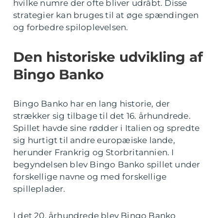
hvilke numre der ofte bliver udråbt. Disse
strategier kan bruges til at øge spændingen
og forbedre spiloplevelsen.
Den historiske udvikling af
Bingo Banko
Bingo Banko har en lang historie, der
strækker sig tilbage til det 16. århundrede.
Spillet havde sine rødder i Italien og spredte
sig hurtigt til andre europæiske lande,
herunder Frankrig og Storbritannien. I
begyndelsen blev Bingo Banko spillet under
forskellige navne og med forskellige
spilleplader.
I det 20. århundrede blev Bingo Banko