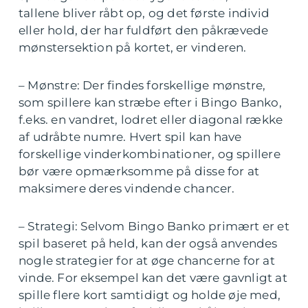
tallene bliver råbt op, og det første individ
eller hold, der har fuldført den påkrævede
mønstersektion på kortet, er vinderen.
– Mønstre: Der findes forskellige mønstre,
som spillere kan stræbe efter i Bingo Banko,
f.eks. en vandret, lodret eller diagonal række
af udråbte numre. Hvert spil kan have
forskellige vinderkombinationer, og spillere
bør være opmærksomme på disse for at
maksimere deres vindende chancer.
– Strategi: Selvom Bingo Banko primært er et
spil baseret på held, kan der også anvendes
nogle strategier for at øge chancerne for at
vinde. For eksempel kan det være gavnligt at
spille flere kort samtidigt og holde øje med,