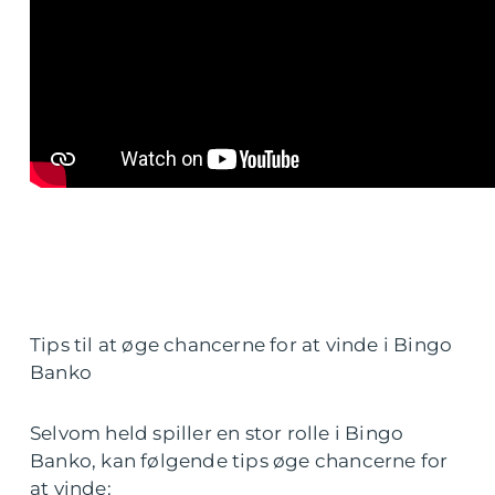
Tips til at øge chancerne for at vinde i Bingo
Banko
Selvom held spiller en stor rolle i Bingo
Banko, kan følgende tips øge chancerne for
at vinde: