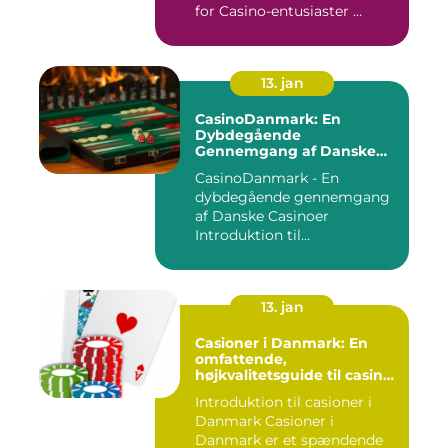
for Casino-entusiaster ...
13. jan
CasinoDanmark: En
Dybdegående
Gennemgang af Danske
Casinoer
CasinoDanmark - En
dybdegående gennemgang
af Danske Casinoer
Introduktion til
CasinoDanmark ...
13. jan
Casioner i Danmark: En
omfattende,
højkvalitetsguide til casino
og spil
Introduktion til casioner i
Danmark Casioner i
Danmark er et spændende