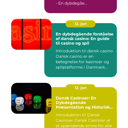
- En dybdegåe...
12. jan
En dybdegående forståelse
af dansk casino: En guide
til casino og spil
Introduktion til dansk casino
Dansk casino er en
betegnelse for kasinoer og
spilplatforme i Danmark...
12. jan
Dansk Casinoer: En
Dybdegående
Præsentation og Historisk
Gennemgang
Introduktion til Dansk
Casinoer Dansk Casinoer er
et spændende emne for alle