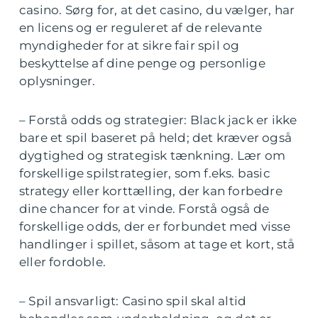
casino. Sørg for, at det casino, du vælger, har
en licens og er reguleret af de relevante
myndigheder for at sikre fair spil og
beskyttelse af dine penge og personlige
oplysninger.
– Forstå odds og strategier: Black jack er ikke
bare et spil baseret på held; det kræver også
dygtighed og strategisk tænkning. Lær om
forskellige spilstrategier, som f.eks. basic
strategy eller korttælling, der kan forbedre
dine chancer for at vinde. Forstå også de
forskellige odds, der er forbundet med visse
handlinger i spillet, såsom at tage et kort, stå
eller fordoble.
– Spil ansvarligt: Casino spil skal altid