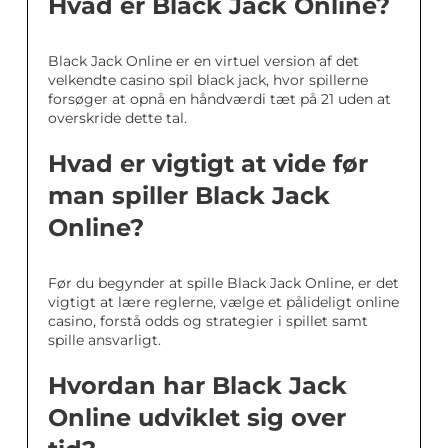
Hvad er Black Jack Online?
Black Jack Online er en virtuel version af det
velkendte casino spil black jack, hvor spillerne
forsøger at opnå en håndværdi tæt på 21 uden at
overskride dette tal.
Hvad er vigtigt at vide før
man spiller Black Jack
Online?
Før du begynder at spille Black Jack Online, er det
vigtigt at lære reglerne, vælge et pålideligt online
casino, forstå odds og strategier i spillet samt
spille ansvarligt.
Hvordan har Black Jack
Online udviklet sig over