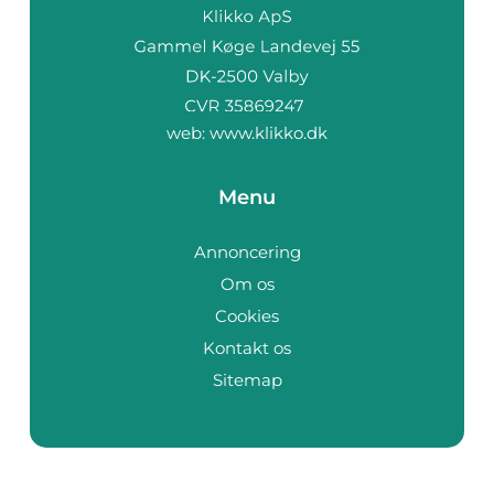
web:
www.klikko.dk
Menu
Annoncering
Om os
Cookies
Kontakt os
Sitemap