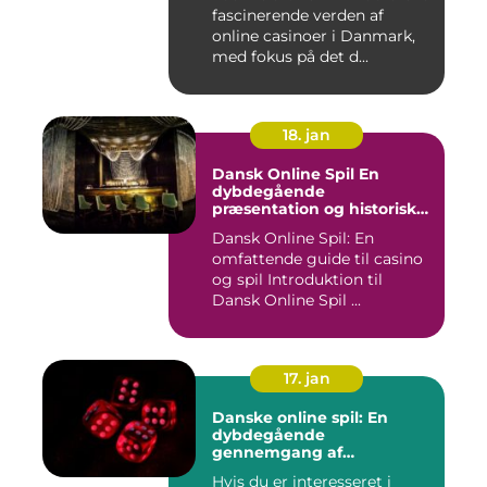
fascinerende verden af
online casinoer i Danmark,
med fokus på det d...
18. jan
Dansk Online Spil En
dybdegående
præsentation og historisk
gennemgang
Dansk Online Spil: En
omfattende guide til casino
og spil Introduktion til
Dansk Online Spil ...
17. jan
Danske online spil: En
dybdegående
gennemgang af
udviklingen og vigtige
Hvis du er interesseret i