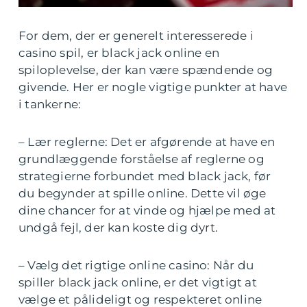
For dem, der er generelt interesserede i
casino spil, er black jack online en
spiloplevelse, der kan være spændende og
givende. Her er nogle vigtige punkter at have
i tankerne:
– Lær reglerne: Det er afgørende at have en
grundlæggende forståelse af reglerne og
strategierne forbundet med black jack, før
du begynder at spille online. Dette vil øge
dine chancer for at vinde og hjælpe med at
undgå fejl, der kan koste dig dyrt.
– Vælg det rigtige online casino: Når du
spiller black jack online, er det vigtigt at
vælge et pålideligt og respekteret online