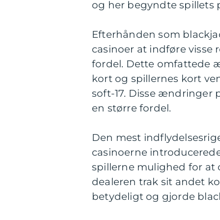
og her begyndte spillets 
Efterhånden som blackjac
casinoer at indføre visse 
fordel. Dette omfattede 
kort og spillernes kort ve
soft-17. Disse ændringer 
en større fordel.
Den mest indflydelsesrig
casinoerne introducerede 
spillerne mulighed for at 
dealeren trak sit andet k
betydeligt og gjorde black