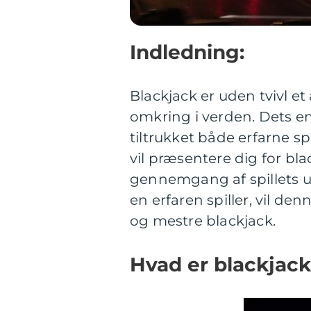
Indledning:
Blackjack er uden tvivl e
omkring i verden. Dets 
tiltrukket både erfarne sp
vil præsentere dig for bla
gennemgang af spillets u
en erfaren spiller, vil den
og mestre blackjack.
Hvad er blackjac