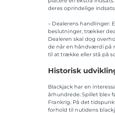
placere en ekstra indsats
deres oprindelige indsats
– Dealerens handlinger: Eft
beslutninger, trækker dea
Dealeren skal dog overhol
de når en håndværdi på 
til at trække eller stå på 
Historisk udviklin
Blackjack har en interessan
århundrede. Spillet blev fø
Frankrig. På det tidspunkt
forhold til nutidens black