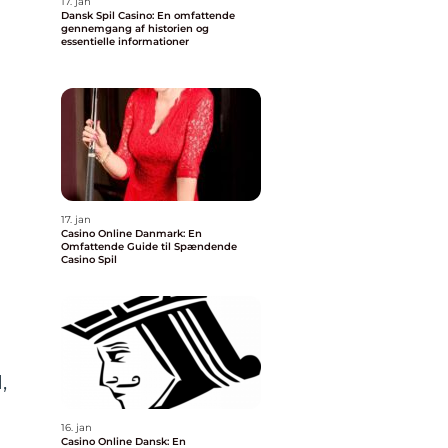
17. jan
Dansk Spil Casino: En omfattende
gennemgang af historien og
essentielle informationer
17. jan
Casino Online Danmark: En
Omfattende Guide til Spændende
Casino Spil
,
16. jan
Casino Online Dansk: En