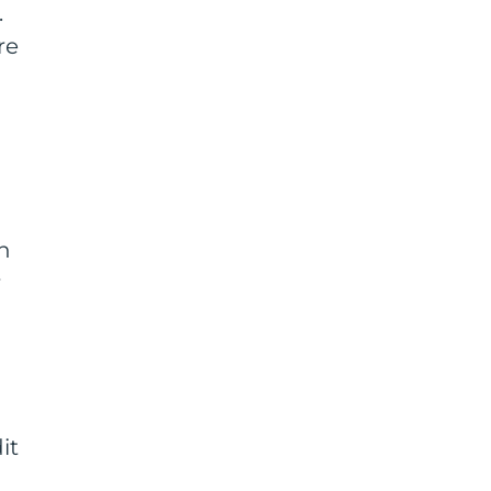
.
re
n
r
it