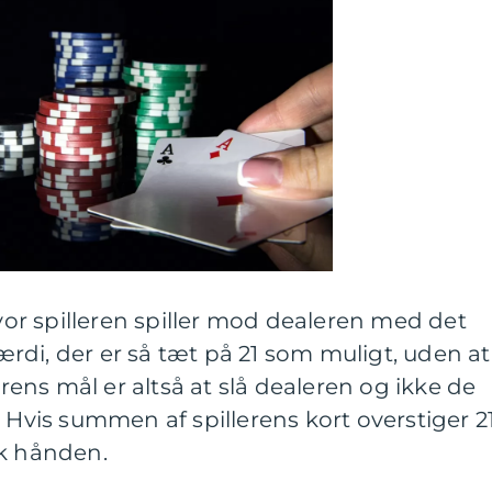
hvor spilleren spiller mod dealeren med det
di, der er så tæt på 21 som muligt, uden at
erens mål er altså at slå dealeren og ikke de
 Hvis summen af spillerens kort overstiger 21
sk hånden.