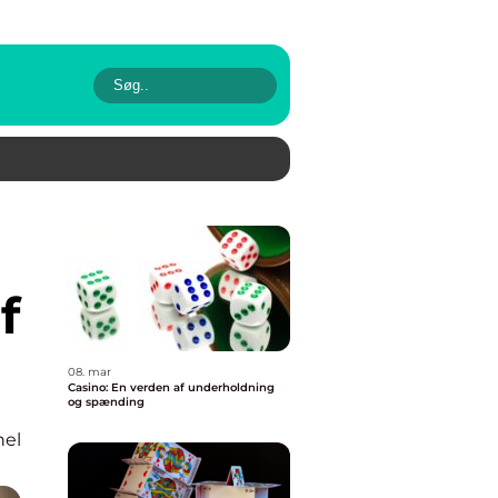
f
08. mar
Casino: En verden af underholdning
og spænding
nel