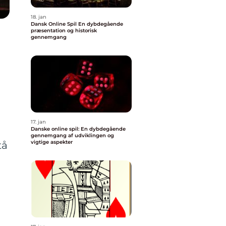
18. jan
Dansk Online Spil En dybdegående
præsentation og historisk
gennemgang
17. jan
Danske online spil: En dybdegående
gennemgang af udviklingen og
vigtige aspekter
tå