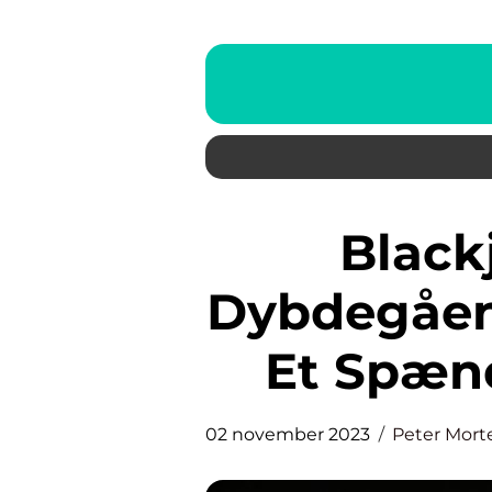
Blackjack Regler: En
Dybdegåe
Et Spænd
02 november 2023
Peter Mort