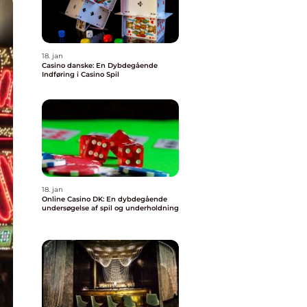
18. jan
Casino danske: En Dybdegående
Indføring i Casino Spil
18. jan
Online Casino DK: En dybdegående
undersøgelse af spil og underholdning