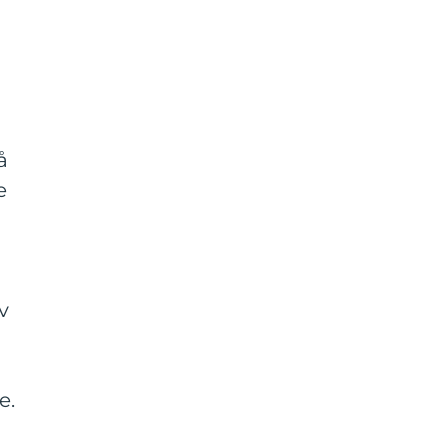
å
e
v
e.