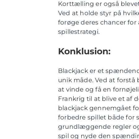
Korttælling er også bleve
Ved at holde styr på hvilke
forøge deres chancer for 
spillestrategi.
Konklusion:
Blackjack er et spændende
unik måde. Ved at forstå 
at vinde og få en fornøjeli
Frankrig til at blive et a
blackjack gennemgået for
forbedre spillet både for 
grundlæggende regler og p
spil og nyde den spænding