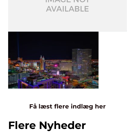
Få læst flere indlæg her
Flere Nyheder