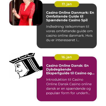
17. jan
Casino Online Danmark: En
Omfattende Guide til
Spændende Casino Spil
Indledning Velkommen til
vores omfattende guide om
casino online danmark. Hvis
du er interesseret i...
16. jan
Casino Online Dansk: En
Dybdegående
Ekspertguide til Casino og
Spil
Introduktion til Casino
Online Dansk Casino online
dansk er en spændende og
populær form for underh...