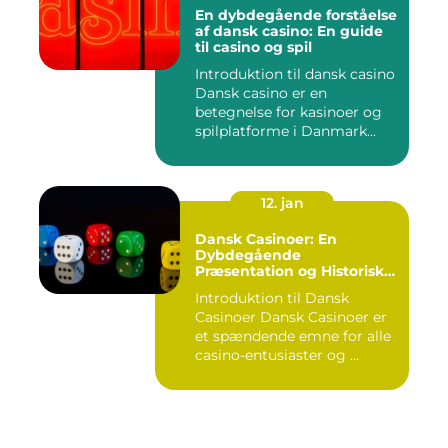
En dybdegående forståelse
af dansk casino: En guide
til casino og spil
Introduktion til dansk casino
Dansk casino er en
betegnelse for kasinoer og
spilplatforme i Danmark...
12. jan
Dansk Casinoer: En
Dybdegående
Præsentation og Historisk
Gennemgang
Introduktion til Dansk
Casinoer Dansk Casinoer er
et spændende emne for alle
casino-entusiaster og ...