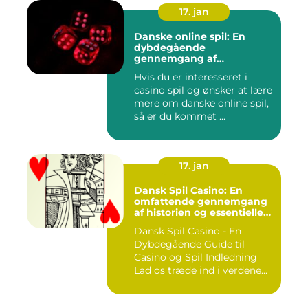
17. jan
Danske online spil: En
dybdegående
gennemgang af
udviklingen og vigtige
Hvis du er interesseret i
aspekter
casino spil og ønsker at lære
mere om danske online spil,
så er du kommet ...
17. jan
Dansk Spil Casino: En
omfattende gennemgang
af historien og essentielle
informationer
Dansk Spil Casino - En
Dybdegående Guide til
Casino og Spil Indledning
Lad os træde ind i verdene...