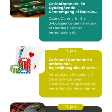
CasinoDanmark: En
Dybdegående
Gennemgang af Danske
Casinoer
CasinoDanmark - En
dybdegående gennemgang
af Danske Casinoer
Introduktion til
CasinoDanmark ...
13. jan
Casioner i Danmark: En
omfattende,
højkvalitetsguide til casino
og spil
Introduktion til casioner i
Danmark Casioner i
Danmark er et spændende
emne for alle, der er intere...
13. jan