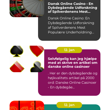
Dansk Online Casino - En
Dybdegående Udforskning
af Spilverdenens Mest
Populære Underholdning
Dansk Online Casino: En
Dybdegående Udforskning
af Spilverdenens Mest
Populære Underholdning
Intro...
12. jan
Selvfølgelig kan jeg hjælpe
med at skrive en artikel om
danske online casinoer
. Her er den dybdegående og
højkvalitets artikel på 2000
ord: Danske Online Casinoer
- En dybdegåe...
12. jan