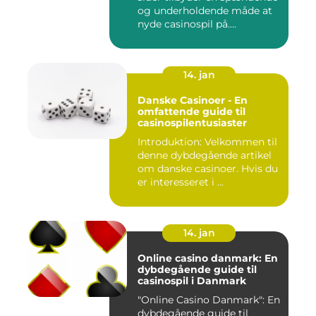
og underholdende måde at
nyde casinospil på....
14. jan
Danske Casinoer - En
omfattende guide til
casinospilentusiaster
Introduktion: Velkommen til
denne dybdegående artikel
om danske casinoer. Hvis du
er interesseret i ...
14. jan
Online casino danmark: En
dybdegående guide til
casinospil i Danmark
"Online Casino Danmark": En
dybdegående guide til