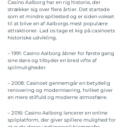
Casino Aalborg har en rig historie, der
strækker sig over flere årtier. Det startede
som et mindre spillested og er siden vokset
til at blive en af Aalborgs mest populære
attraktioner. Lad os tage et kig på casinoets
historiske udvikling.
– 1991: Casino Aalborg åbner for første gang
sine døre og tilbyder en bred vifte af
spilmuligheder.
– 2008: Casinoet gennemgår en betydelig
renovering og modernisering, hvilket giver
en mere stilfuld og moderne atmosfære.
– 2016: Casino Aalborg lancerer en online
spilplatform, der giver spillere mulighed for
at nyde deres yndlingsspil hjemmefra.