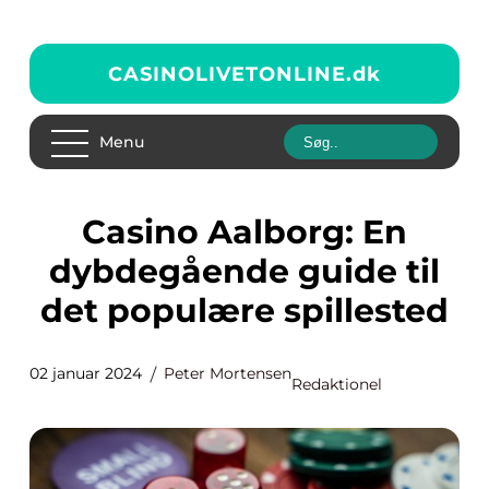
CASINOLIVETONLINE.
dk
Menu
Casino Aalborg: En
dybdegående guide til
det populære spillested
02 januar 2024
Peter Mortensen
Redaktionel