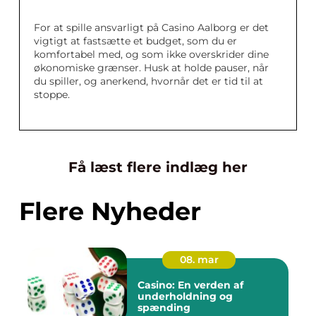
For at spille ansvarligt på Casino Aalborg er det
vigtigt at fastsætte et budget, som du er
komfortabel med, og som ikke overskrider dine
økonomiske grænser. Husk at holde pauser, når
du spiller, og anerkend, hvornår det er tid til at
stoppe.
Få læst flere indlæg her
Flere Nyheder
08. mar
Casino: En verden af
underholdning og
spænding