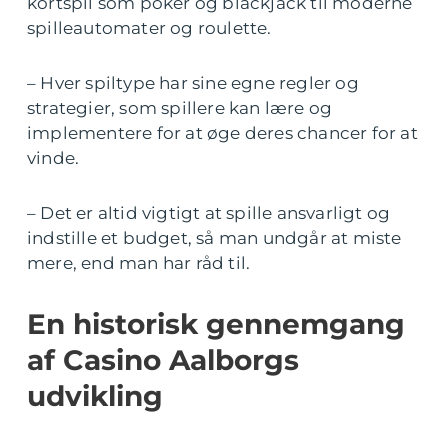
kortspil som poker og blackjack til moderne
spilleautomater og roulette.
– Hver spiltype har sine egne regler og
strategier, som spillere kan lære og
implementere for at øge deres chancer for at
vinde.
– Det er altid vigtigt at spille ansvarligt og
indstille et budget, så man undgår at miste
mere, end man har råd til.
En historisk gennemgang
af Casino Aalborgs
udvikling