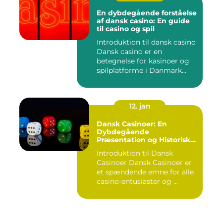
En dybdegående forståelse
af dansk casino: En guide
til casino og spil
Introduktion til dansk casino
Dansk casino er en
betegnelse for kasinoer og
spilplatforme i Danmark...
12. jan
Dansk Casinoer: En
Dybdegående
Præsentation og Historisk
Gennemgang
Introduktion til Dansk
Casinoer Dansk Casinoer er
et spændende emne for alle
casino-entusiaster og ...