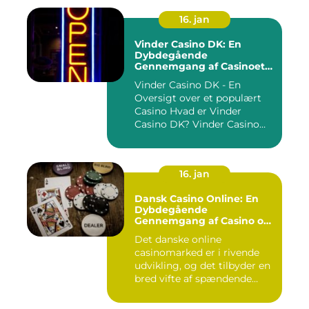
16. jan
Vinder Casino DK: En
Dybdegående
Gennemgang af Casinoets
Historie og Vigtige
Vinder Casino DK - En
Aspekter for Casino Spil-
Oversigt over et populært
entusiaster
Casino Hvad er Vinder
Casino DK? Vinder Casino
DK...
16. jan
Dansk Casino Online: En
Dybdegående
Gennemgang af Casino og
Spil
Det danske online
casinomarked er i rivende
udvikling, og det tilbyder en
bred vifte af spændende
mu...