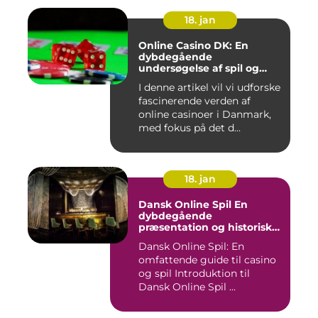
18. jan
Online Casino DK: En
dybdegående
undersøgelse af spil og
underholdning
I denne artikel vil vi udforske
fascinerende verden af
online casinoer i Danmark,
med fokus på det d...
18. jan
Dansk Online Spil En
dybdegående
præsentation og historisk
gennemgang
Dansk Online Spil: En
omfattende guide til casino
og spil Introduktion til
Dansk Online Spil ...