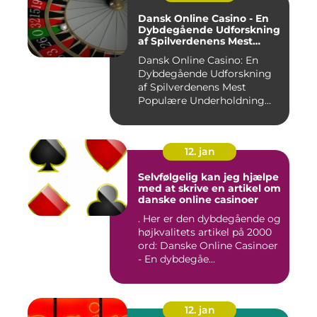
Dansk Online Casino - En
Dybdegående Udforskning
af Spilverdenens Mest
Populære Underholdning
Dansk Online Casino: En
Dybdegående Udforskning
af Spilverdenens Mest
Populære Underholdning
Intro...
12. jan
Selvfølgelig kan jeg hjælpe
med at skrive en artikel om
danske online casinoer
. Her er den dybdegående og
højkvalitets artikel på 2000
ord: Danske Online Casinoer
- En dybdegåe...
12. jan