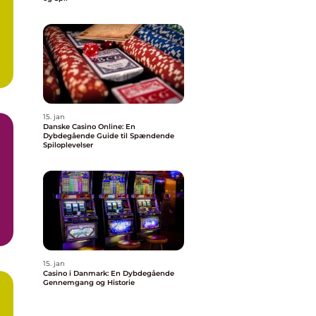
g
15. jan
Danske Casino Online: En
Dybdegående Guide til Spændende
Spiloplevelser
15. jan
Casino i Danmark: En Dybdegående
Gennemgang og Historie