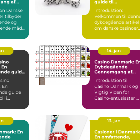
ang af
guide til
sinoer i
casinospilentusiast
anske
Introduktion:
er tilbyder
Velkommen til denn
ende og
dybdegående artikel
dende måde
om danske casinoer.
sinospil
Hvis du er
interesseret i ...
jan
14. jan
sino
Casino Danmark: E
 En
Dybdegående
nde guide
Gennemgang af
pil i
Casino Spil i
asino
Introduktion til
Danmark
 En
Casino Danmark og
nde guide
Vigtig Viden for
il i
Casino-entusiaster ...
on til online
an
13. jan
nmark: En
Casioner i Danmark
ende
En omfattende,