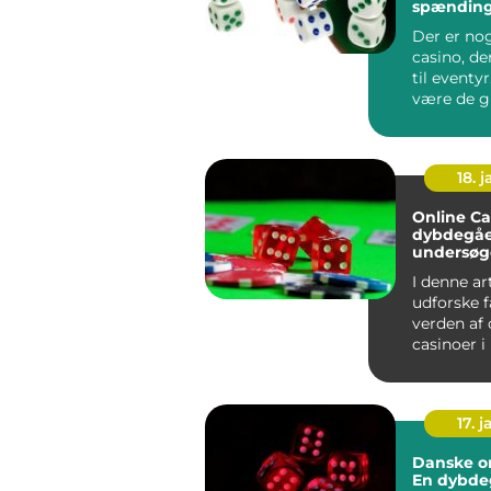
spændin
Der er no
casino, de
til eventy
være de gl
de mange s
18. j
Online Ca
dybdegå
undersøge
og under
I denne art
udforske 
verden af 
casinoer 
med fokus 
17. j
Danske on
En dybd