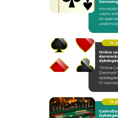
Gennemg
Online Ca
Introduktion D
Danmark
casino sid
en spænd
underhol
at nyde ca
på....
14. 
Online ca
danmark:
dybdegåe
til casinos
"Online C
Danmark
Danmark":
dybdegåe
til casinosp
Danmark
Introdukti
cas...
13. j
CasinoDa
Dybdegå