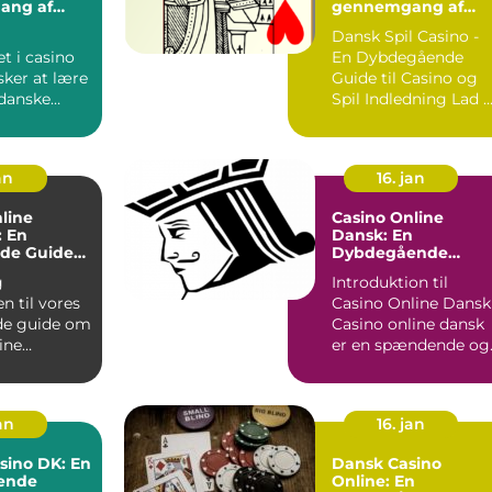
ang af
gennemgang af
en og
historien og
Dansk Spil Casino -
spekter
essentielle
et i casino
En Dybdegående
informationer
sker at lære
Guide til Casino og
danske
Spil Indledning Lad os
, så er du
træde ind i verdene...
.
an
16. jan
line
Casino Online
 En
Dansk: En
de Guide
Dybdegående
dende
Ekspertguide til
g
Introduktion til
il
Casino og Spil
 til vores
Casino Online Dansk
de guide om
Casino online dansk
ine
er en spændende og
Hvis du er
populær form for
 i...
underh...
an
16. jan
sino DK: En
Dansk Casino
ende
Online: En