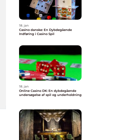
18. jan
Casino danske: En Dybdegående
Indføring i Casino Spil
18. jan
Online Casino DK: En dybdegående
undersøgelse af spil og underholdning