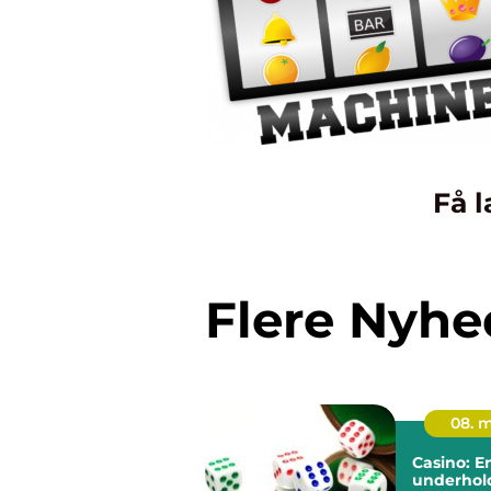
Få l
Flere Nyhe
08. 
Casino: E
underhol