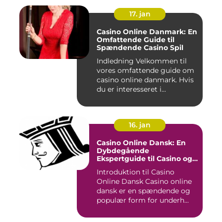
17. jan
Casino Online Danmark: En
Omfattende Guide til
Spændende Casino Spil
Indledning Velkommen til
vores omfattende guide om
casino online danmark. Hvis
du er interesseret i...
16. jan
Casino Online Dansk: En
Dybdegående
Ekspertguide til Casino og
Spil
Introduktion til Casino
Online Dansk Casino online
dansk er en spændende og
populær form for underh...