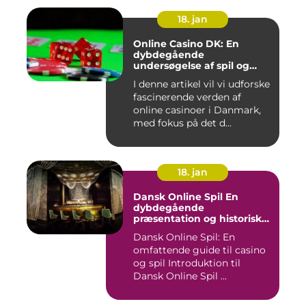
18. jan
Online Casino DK: En
dybdegående
undersøgelse af spil og
underholdning
I denne artikel vil vi udforske
fascinerende verden af
online casinoer i Danmark,
med fokus på det d...
18. jan
Dansk Online Spil En
dybdegående
præsentation og historisk
gennemgang
Dansk Online Spil: En
omfattende guide til casino
og spil Introduktion til
Dansk Online Spil ...