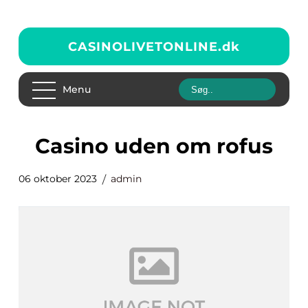
CASINOLIVETONLINE.
dk
Menu
casino uden om rofus
06 oktober 2023
admin