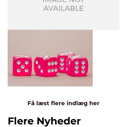
Få læst flere indlæg her
Flere Nyheder