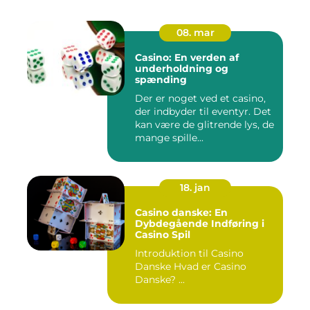
08. mar
Casino: En verden af
underholdning og
spænding
Der er noget ved et casino,
der indbyder til eventyr. Det
kan være de glitrende lys, de
mange spille...
18. jan
Casino danske: En
Dybdegående Indføring i
Casino Spil
Introduktion til Casino
Danske Hvad er Casino
Danske? ...