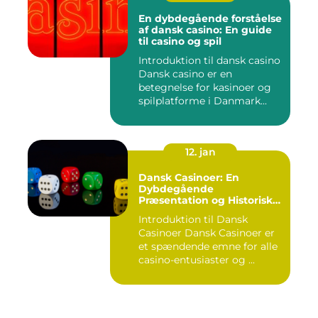
En dybdegående forståelse
af dansk casino: En guide
til casino og spil
Introduktion til dansk casino
Dansk casino er en
betegnelse for kasinoer og
spilplatforme i Danmark...
12. jan
Dansk Casinoer: En
Dybdegående
Præsentation og Historisk
Gennemgang
Introduktion til Dansk
Casinoer Dansk Casinoer er
et spændende emne for alle
casino-entusiaster og ...