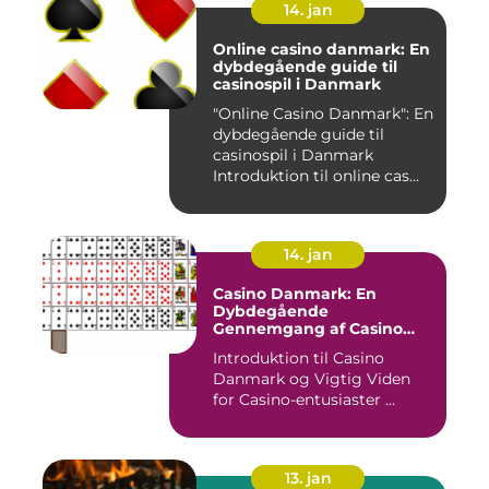
14. jan
Online casino danmark: En
dybdegående guide til
casinospil i Danmark
"Online Casino Danmark": En
dybdegående guide til
casinospil i Danmark
Introduktion til online cas...
14. jan
Casino Danmark: En
Dybdegående
Gennemgang af Casino
Spil i Danmark
Introduktion til Casino
Danmark og Vigtig Viden
for Casino-entusiaster ...
13. jan