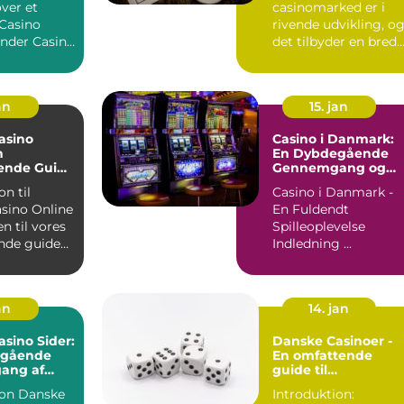
ver et
casinomarked er i
l-
er
Casino
rivende udvikling, o
inder Casino
det tilbyder en bred
vifte af spændende
mu...
an
15. jan
asino
Casino i Danmark:
n
En Dybdegående
ende Guide
Gennemgang og
dende
Historie
on til
Casino i Danmark -
elser
sino Online
En Fuldendt
 til vores
Spilleoplevelse
nde guide
Indledning ...
 casino
an
14. jan
sino Sider:
Danske Casinoer -
egående
En omfattende
ang af
guide til
sinoer i
casinospilentusiast
anske
Introduktion: