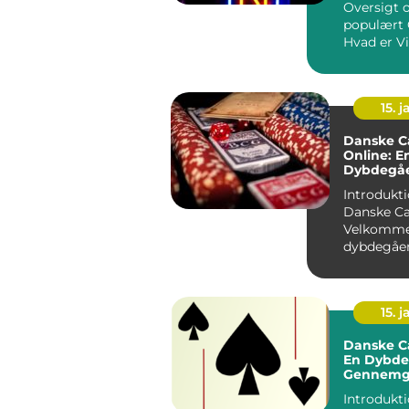
Oversigt o
Casino Spi
entusiast
populært 
Hvad er V
DK? Vinder Casino
DK...
15. j
Danske C
Online: E
Dybdegå
til Spæn
Introdukti
Spiloplev
Danske Ca
Velkommen
dybdegåe
om danske
online...
15. j
Danske Ca
En Dybd
Gennemg
Online Ca
Introduktion D
Danmark