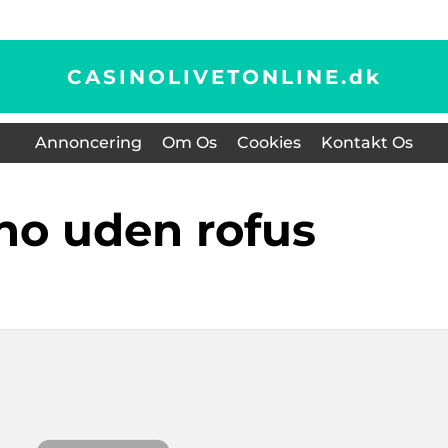
CASINOLIVETONLINE.
dk
Annoncering
Om Os
Cookies
Kontakt Os
ino uden rofus