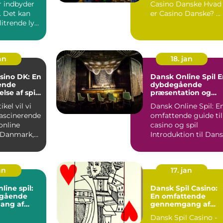
r indbyder
Casino Danske Hvad
r. Det kan
er Casino Danske? ...
itrende lys,
pille...
an
18. jan
sino DK: En
Dansk Online Spil En
ende
dybdegående
lse af spil
præsentation og
holdning
historisk
ikel vil vi
Dansk Online Spil: E
gennemgang
fascinerende
omfattende guide til
online
casino og spil
i Danmark,
Introduktion til Dan
på det d...
Online Spil ...
an
17. jan
line spil:
Dansk Spil Casino:
egående
En omfattende
ang af
gennemgang af
en og
historien og
Dansk Spil Casino -
spekter
essentielle