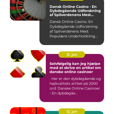
Dansk Online Casino - En
Dybdegående Udforskning
af Spilverdenens Mest
Populære Underholdning
Dansk Online Casino: En
Dybdegående Udforskning
af Spilverdenens Mest
Populære Underholdning
Intro...
12. jan
Selvfølgelig kan jeg hjælpe
med at skrive en artikel om
danske online casinoer
. Her er den dybdegående og
højkvalitets artikel på 2000
ord: Danske Online Casinoer
- En dybdegåe...
12. jan