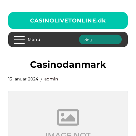
CASINOLIVETONLINE.
dk
Menu
casinodanmark
13 januar 2024
admin