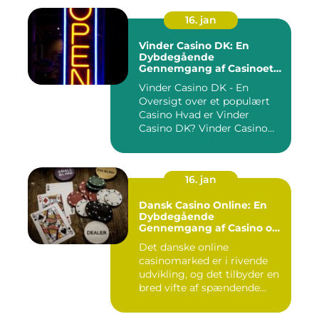
16. jan
Vinder Casino DK: En
Dybdegående
Gennemgang af Casinoets
Historie og Vigtige
Vinder Casino DK - En
Aspekter for Casino Spil-
Oversigt over et populært
entusiaster
Casino Hvad er Vinder
Casino DK? Vinder Casino
DK...
16. jan
Dansk Casino Online: En
Dybdegående
Gennemgang af Casino og
Spil
Det danske online
casinomarked er i rivende
udvikling, og det tilbyder en
bred vifte af spændende
mu...