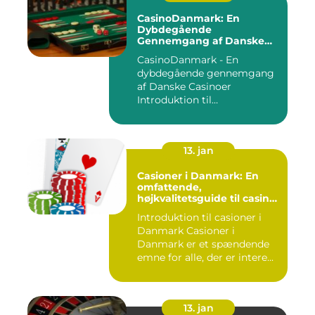
CasinoDanmark: En
Dybdegående
Gennemgang af Danske
Casinoer
CasinoDanmark - En
dybdegående gennemgang
af Danske Casinoer
Introduktion til
CasinoDanmark ...
13. jan
Casioner i Danmark: En
omfattende,
højkvalitetsguide til casino
og spil
Introduktion til casioner i
Danmark Casioner i
Danmark er et spændende
emne for alle, der er intere...
13. jan