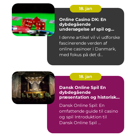
18. jan
Online Casino DK: En
dybdegående
undersøgelse af spil og
underholdning
I denne artikel vil vi udforske
fascinerende verden af
online casinoer i Danmark,
med fokus på det d...
18. jan
Dansk Online Spil En
dybdegående
præsentation og historisk
gennemgang
Dansk Online Spil: En
omfattende guide til casino
og spil Introduktion til
Dansk Online Spil ...