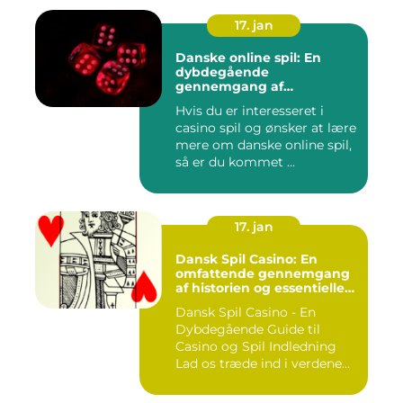
17. jan
Danske online spil: En
dybdegående
gennemgang af
udviklingen og vigtige
Hvis du er interesseret i
aspekter
casino spil og ønsker at lære
mere om danske online spil,
så er du kommet ...
17. jan
Dansk Spil Casino: En
omfattende gennemgang
af historien og essentielle
informationer
Dansk Spil Casino - En
Dybdegående Guide til
Casino og Spil Indledning
Lad os træde ind i verdene...