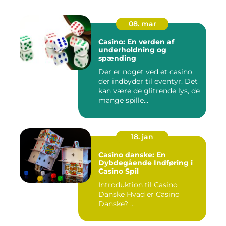
08. mar
Casino: En verden af
underholdning og
spænding
Der er noget ved et casino,
der indbyder til eventyr. Det
kan være de glitrende lys, de
mange spille...
18. jan
Casino danske: En
Dybdegående Indføring i
Casino Spil
Introduktion til Casino
Danske Hvad er Casino
Danske? ...