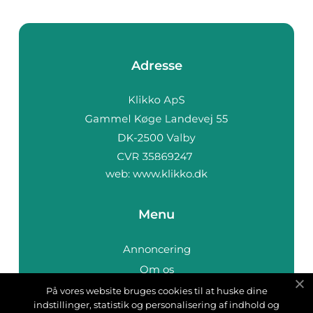
Adresse
web:
www.klikko.dk
Menu
Annoncering
Om os
Cookies
På vores website bruges cookies til at huske dine
indstillinger, statistik og personalisering af indhold og
Kontakt os