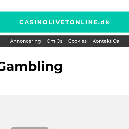
CASINOLIVETONLINE.
dk
Annoncering
Om Os
Cookies
Kontakt Os
gambling