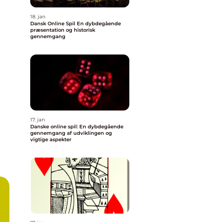
18. jan
Dansk Online Spil En dybdegående
præsentation og historisk
gennemgang
17. jan
Danske online spil: En dybdegående
gennemgang af udviklingen og
vigtige aspekter