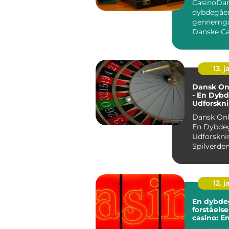
CasinoDan
dybdegåe
gennemga
Danske Ca
Introdukti
13. j
Dansk On
- En Dyb
Udforskni
Spilverde
Dansk Onl
Populære
En Dybde
Underhol
Udforskni
Spilverde
Populære
12. j
En dybd
forståels
casino: En
casino og 