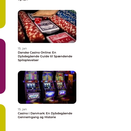
g
15. jan
Danske Casino Online: En
Dybdegående Guide til Spændende
Spiloplevelser
15. jan
Casino i Danmark: En Dybdegående
Gennemgang og Historie
er