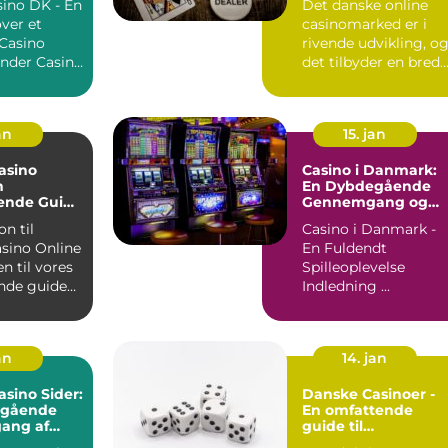
sino DK - En
Det danske online
spekter for
Casino og Spil
ver et
casinomarked er i
l-
er
Casino
rivende udvikling, o
inder Casino
det tilbyder en bred
vifte af spændende
mu...
an
15. jan
asino
Casino i Danmark:
n
En Dybdegående
ende Guide
Gennemgang og
dende
Historie
on til
Casino i Danmark -
elser
sino Online
En Fuldendt
 til vores
Spilleoplevelse
nde guide
Indledning ...
 casino
an
14. jan
sino Sider:
Danske Casinoer -
egående
En omfattende
ang af
guide til
sinoer i
casinospilentusiast