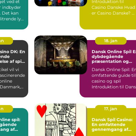
get ved et
Introduktion til
r indbyder
Casino Danske Hvad
r. Det kan
er Casino Danske? ...
itrende lys,
pille...
an
18. jan
sino DK: En
Dansk Online Spil En
ende
dybdegående
lse af spil
præsentation og
holdning
historisk
ikel vil vi
Dansk Online Spil: E
gennemgang
fascinerende
omfattende guide til
online
casino og spil
i Danmark,
Introduktion til Dan
på det d...
Online Spil ...
an
17. jan
line spil:
Dansk Spil Casino:
egående
En omfattende
ang af
gennemgang af
en og
historien og