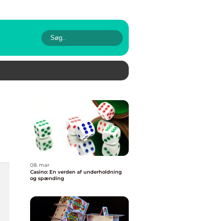
08. mar
Casino: En verden af underholdning
og spænding