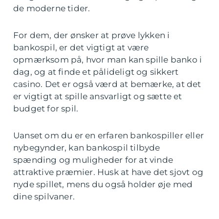
de moderne tider.
For dem, der ønsker at prøve lykken i
bankospil, er det vigtigt at være
opmærksom på, hvor man kan spille banko i
dag, og at finde et pålideligt og sikkert
casino. Det er også værd at bemærke, at det
er vigtigt at spille ansvarligt og sætte et
budget for spil.
Uanset om du er en erfaren bankospiller eller
nybegynder, kan bankospil tilbyde
spænding og muligheder for at vinde
attraktive præmier. Husk at have det sjovt og
nyde spillet, mens du også holder øje med
dine spilvaner.