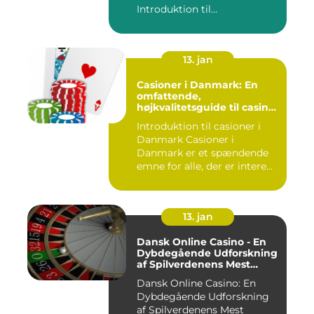
Introduktion til
CasinoDanmark ...
13. jan
Casioner i Danmark: En
omfattende,
højkvalitetsguide til casino
og spil
Introduktion til casioner i
Danmark Casioner i
Danmark er et spændende
emne for alle, der er intere...
13. jan
Dansk Online Casino - En
Dybdegående Udforskning
af Spilverdenens Mest
Populære Underholdning
Dansk Online Casino: En
Dybdegående Udforskning
af Spilverdenens Mest