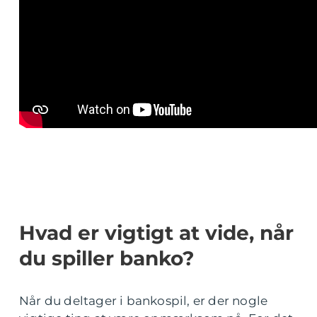
Hvad er vigtigt at vide, når
du spiller banko?
Når du deltager i bankospil, er der nogle