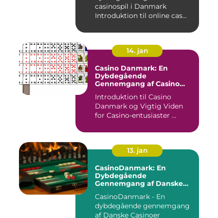
casinospil i Danmark
Introduktion til online cas...
14. jan
Casino Danmark: En
Dybdegående
Gennemgang af Casino
Spil i Danmark
Introduktion til Casino
Danmark og Vigtig Viden
for Casino-entusiaster ...
13. jan
CasinoDanmark: En
Dybdegående
Gennemgang af Danske
Casinoer
CasinoDanmark - En
dybdegående gennemgang
af Danske Casinoer