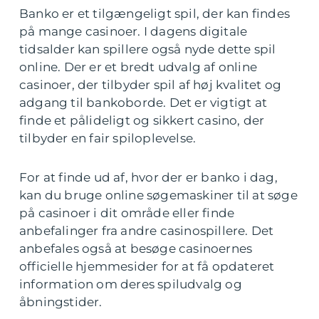
Banko er et tilgængeligt spil, der kan findes
på mange casinoer. I dagens digitale
tidsalder kan spillere også nyde dette spil
online. Der er et bredt udvalg af online
casinoer, der tilbyder spil af høj kvalitet og
adgang til bankoborde. Det er vigtigt at
finde et pålideligt og sikkert casino, der
tilbyder en fair spiloplevelse.
For at finde ud af, hvor der er banko i dag,
kan du bruge online søgemaskiner til at søge
på casinoer i dit område eller finde
anbefalinger fra andre casinospillere. Det
anbefales også at besøge casinoernes
officielle hjemmesider for at få opdateret
information om deres spiludvalg og
åbningstider.