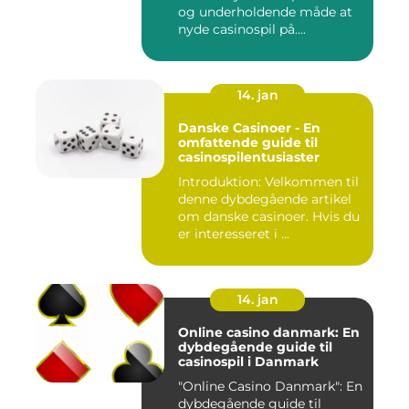
og underholdende måde at
nyde casinospil på....
14. jan
Danske Casinoer - En
omfattende guide til
casinospilentusiaster
Introduktion: Velkommen til
denne dybdegående artikel
om danske casinoer. Hvis du
er interesseret i ...
14. jan
Online casino danmark: En
dybdegående guide til
casinospil i Danmark
"Online Casino Danmark": En
dybdegående guide til