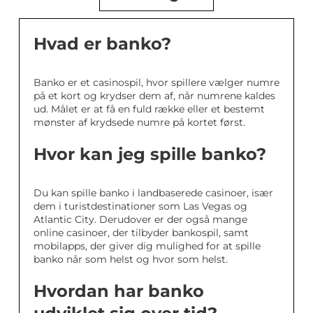
Hvad er banko?
Banko er et casinospil, hvor spillere vælger numre
på et kort og krydser dem af, når numrene kaldes
ud. Målet er at få en fuld række eller et bestemt
mønster af krydsede numre på kortet først.
Hvor kan jeg spille banko?
Du kan spille banko i landbaserede casinoer, især
dem i turistdestinationer som Las Vegas og
Atlantic City. Derudover er der også mange
online casinoer, der tilbyder bankospil, samt
mobilapps, der giver dig mulighed for at spille
banko når som helst og hvor som helst.
Hvordan har banko