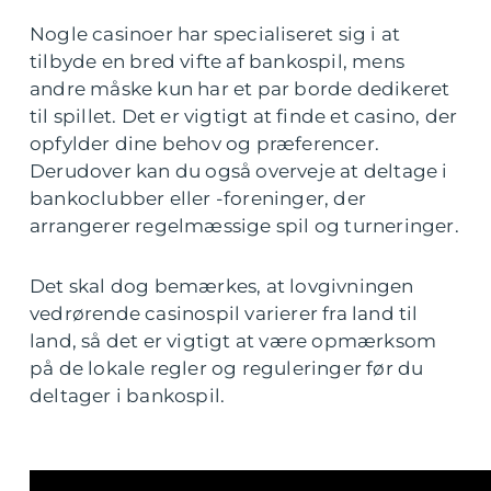
Nogle casinoer har specialiseret sig i at
tilbyde en bred vifte af bankospil, mens
andre måske kun har et par borde dedikeret
til spillet. Det er vigtigt at finde et casino, der
opfylder dine behov og præferencer.
Derudover kan du også overveje at deltage i
bankoclubber eller -foreninger, der
arrangerer regelmæssige spil og turneringer.
Det skal dog bemærkes, at lovgivningen
vedrørende casinospil varierer fra land til
land, så det er vigtigt at være opmærksom
på de lokale regler og reguleringer før du
deltager i bankospil.