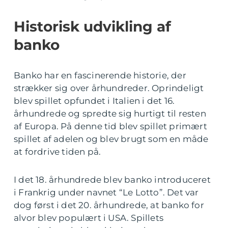
Historisk udvikling af
banko
Banko har en fascinerende historie, der
strækker sig over århundreder. Oprindeligt
blev spillet opfundet i Italien i det 16.
århundrede og spredte sig hurtigt til resten
af Europa. På denne tid blev spillet primært
spillet af adelen og blev brugt som en måde
at fordrive tiden på.
I det 18. århundrede blev banko introduceret
i Frankrig under navnet “Le Lotto”. Det var
dog først i det 20. århundrede, at banko for
alvor blev populært i USA. Spillets