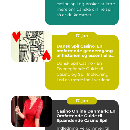
casino spil og ønsker at lære
mere om danske online spil,
så er du kommet ...
17. jan
Dansk Spil Casino: En
omfattende gennemgang
af historien og essentielle
informationer
Dansk Spil Casino - En
Dybdegående Guide til
Casino og Spil Indledning
Lad os træde ind i verdene...
17. jan
Casino Online Danmark: En
Omfattende Guide til
Spændende Casino Spil
Indledning Velkommen til