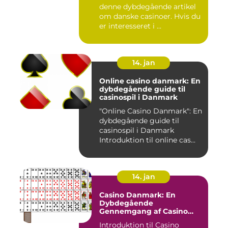
denne dybdegående artikel
om danske casinoer. Hvis du
er interesseret i ...
14. jan
Online casino danmark: En
dybdegående guide til
casinospil i Danmark
"Online Casino Danmark": En
dybdegående guide til
casinospil i Danmark
Introduktion til online cas...
14. jan
Casino Danmark: En
Dybdegående
Gennemgang af Casino
Spil i Danmark
Introduktion til Casino