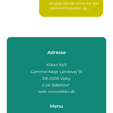
et spændende emne for alle
casino-entusiaster og ...
Adresse
web:
www.klikko.dk
Menu