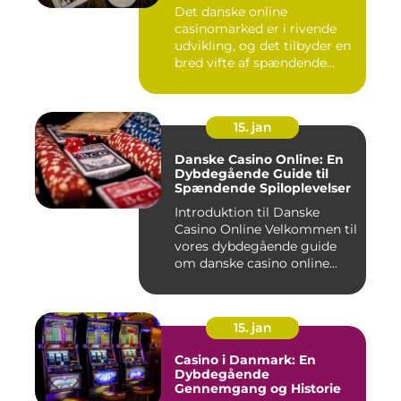
Spil
Det danske online
casinomarked er i rivende
udvikling, og det tilbyder en
bred vifte af spændende
mu...
15. jan
Danske Casino Online: En
Dybdegående Guide til
Spændende Spiloplevelser
Introduktion til Danske
Casino Online Velkommen til
vores dybdegående guide
om danske casino online...
15. jan
Casino i Danmark: En
Dybdegående
Gennemgang og Historie