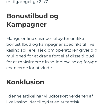
er tilgængelige 24/7.
Bonustilbud og
Kampagner
Mange online casinoer tilbyder unikke
bonustilbud og kampagner specifikt til live
kasino spillere. Tjek, om operatøren giver dig
mulighed for at drage fordel af disse tilbud
for at maksimere din spiloplevelse og forøge
chancerne for at vinde.
Konklusion
I denne artikel har vi udforsket verdenen af
live kasino, der tilbyder en autentisk