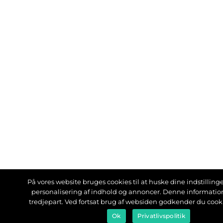
På vores website bruges cookies til at huske dine indstillinger
personalisering af indhold og annoncer. Denne informati
tredjepart. Ved fortsat brug af websiden godkender du cook
Ok
Privatlivspolitik