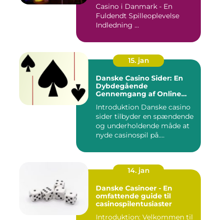
Casino i Danmark - En
Fuldendt Spilleoplevelse
Indledning ...
15. jan
Danske Casino Sider: En
Dybdegående
Gennemgang af Online
Casinoer i Danmark
Introduktion Danske casino
sider tilbyder en spændende
og underholdende måde at
nyde casinospil på....
14. jan
Danske Casinoer - En
omfattende guide til
casinospilentusiaster
Introduktion: Velkommen til