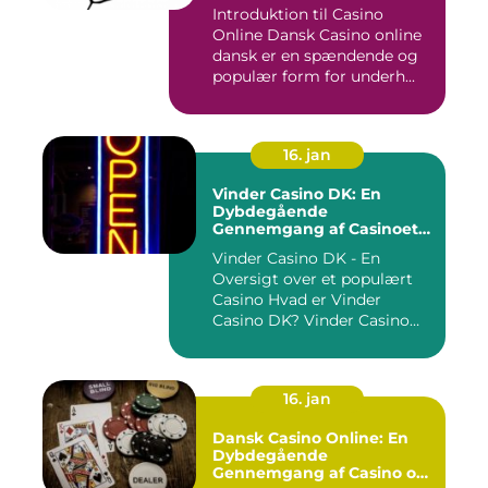
Spil
Introduktion til Casino
Online Dansk Casino online
dansk er en spændende og
populær form for underh...
16. jan
Vinder Casino DK: En
Dybdegående
Gennemgang af Casinoets
Historie og Vigtige
Vinder Casino DK - En
Aspekter for Casino Spil-
Oversigt over et populært
entusiaster
Casino Hvad er Vinder
Casino DK? Vinder Casino
DK...
16. jan
Dansk Casino Online: En
Dybdegående
Gennemgang af Casino og