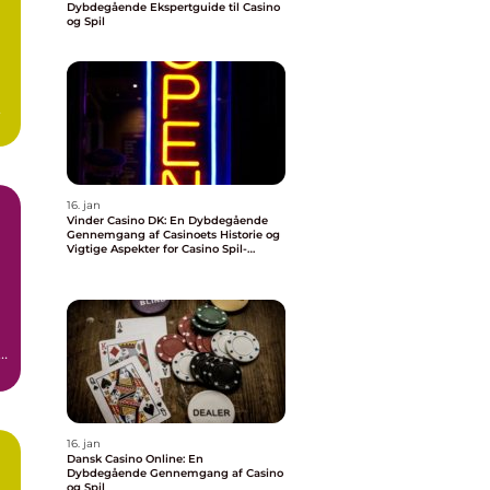
Dybdegående Ekspertguide til Casino
og Spil
16. jan
Vinder Casino DK: En Dybdegående
Gennemgang af Casinoets Historie og
Vigtige Aspekter for Casino Spil-
entusiaster
16. jan
Dansk Casino Online: En
Dybdegående Gennemgang af Casino
og Spil