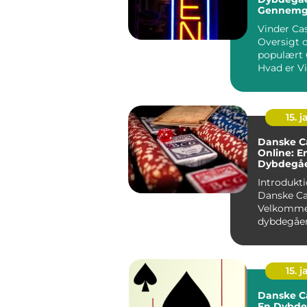
Gennemg
Casinoets
Vinder Ca
Vigtige A
Oversigt o
Casino Spi
entusiast
populært 
Hvad er V
DK? Vinder Casino
DK...
15. j
Danske C
Online: E
Dybdegå
til Spæn
Introdukti
Spiloplev
Danske Ca
Velkommen
dybdegåe
om danske
online...
15. j
Danske Ca
En Dybd