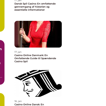
17. jan
Dansk Spil Casino: En omfattende
gennemgang af historien og
essentielle informationer
17. jan
Casino Online Danmark: En
Omfattende Guide til Spændende
Casino Spil
n
sk
16. jan
Casino Online Dansk: En