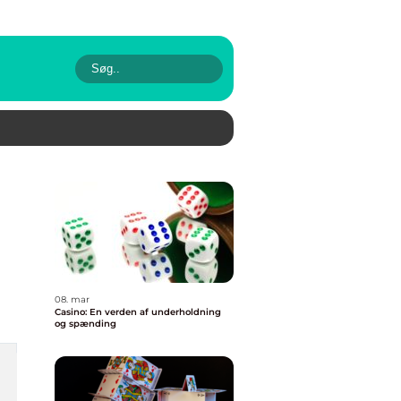
08. mar
Casino: En verden af underholdning
og spænding