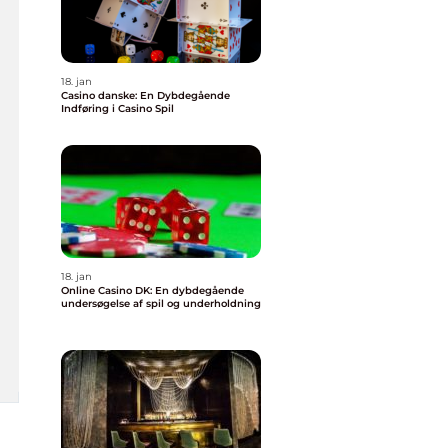
18. jan
Casino danske: En Dybdegående
Indføring i Casino Spil
18. jan
Online Casino DK: En dybdegående
undersøgelse af spil og underholdning