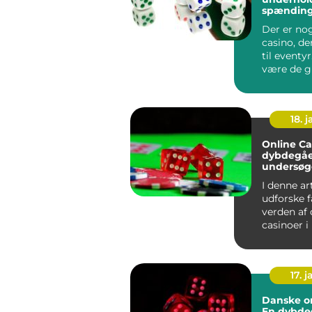
spændin
Der er no
casino, de
til eventy
være de gl
de mange s
18. j
Online Ca
dybdegå
undersøge
og under
I denne art
udforske 
verden af 
casinoer 
med fokus 
17. j
Danske on
En dybd