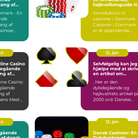
ang af
højkvalitetsguide til
asinoer
casino og spil
mark - En
Introduktion til
nde
casioner i Danmark
ng af
Casioner i Danmark
sinoer
er et spændende
on til
emne for alle, der er
CasinoDanmark ...
intere...
an
12. jan
line Casino
Selvfølgelig kan jeg
degående
hjælpe med at skri
ng af
en artikel om
nens Mest
danske online
ine Casino:
. Her er den
casinoer
gående
dybdegående og
dning
ng af
højkvalitets artikel p
nens Mest
2000 ord: Danske
Online Casinoer - En
Underholdning Intro...
dybdegåe...
an
12. jan
egående
Dansk Casinoer: En
e af dansk
Dybdegående