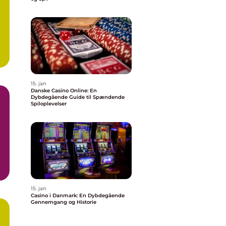
g
15. jan
Danske Casino Online: En
Dybdegående Guide til Spændende
Spiloplevelser
15. jan
Casino i Danmark: En Dybdegående
Gennemgang og Historie